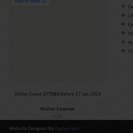
De
Li
Ea
St
Ac
Co
Visitor Count
177583
Before 17 Jan. 2024
Visitor Counter
N/A
Website Designed By
ZaplonTech