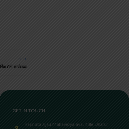
NEXT
र्गिक शेती कार्यशाळा
GET IN TOUCH
Rajmata Jijau Mahavidyalaya, Kille Dharur