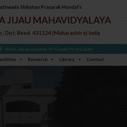
athwada Shikshan Prasarak Mandal’s
A JIJAU MAHAVIDYALAYA
r, Dist. Beed. 431124 (Maharashtra) India
NAAC Re-accredited "A" Grade (IV th Cycle)
acilities
Research
Library
Contact