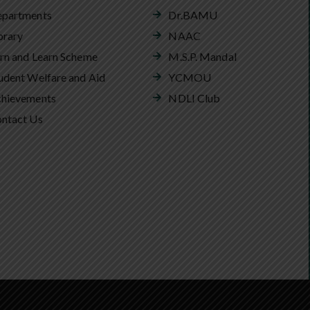
partments
Dr.BAMU
brary
NAAC
rn and Learn Scheme
M.S.P. Mandal
udent Welfare and Aid
YCMOU
hievements
NDLI Club
ntact Us