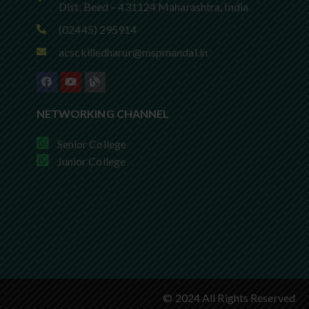
Dist. Beed – 431124 Maharashtra, India
(02445) 295914
acsckilledharur@mspmandal.in
NETWORKING CHANNEL
Senior College
Junior College
© 2024 All Rights Reserved