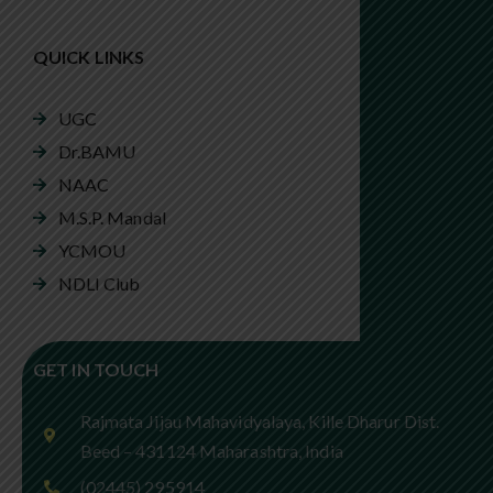
QUICK LINKS
UGC
Dr.BAMU
NAAC
M.S.P. Mandal
YCMOU
NDLI Club
GET IN TOUCH
Rajmata Jijau Mahavidyalaya, Kille Dharur Dist.
Beed – 431124 Maharashtra, India
(02445) 295914