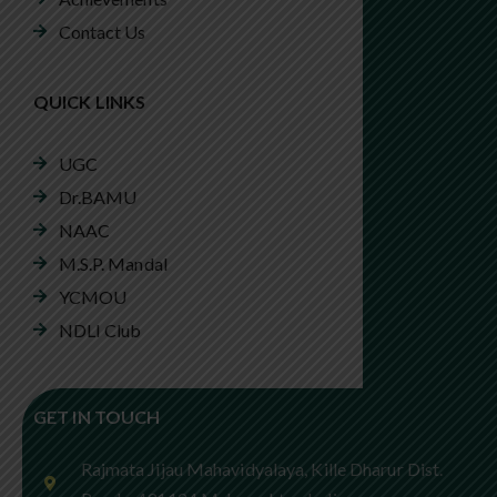
Contact Us
QUICK LINKS
UGC
Dr.BAMU
NAAC
M.S.P. Mandal
YCMOU
NDLI Club
GET IN TOUCH
Rajmata Jijau Mahavidyalaya, Kille Dharur Dist.